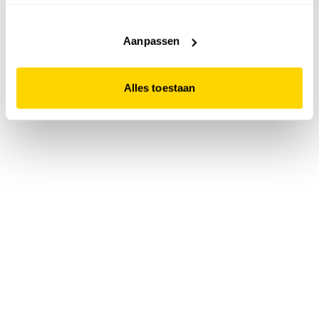
accepteert. Dit doe je door op "Alles toestaan" te klikken.
Liever geen cookies? Hou er dan rekening mee dat de
website niet optimaal functioneert.
Aanpassen
Alles toestaan