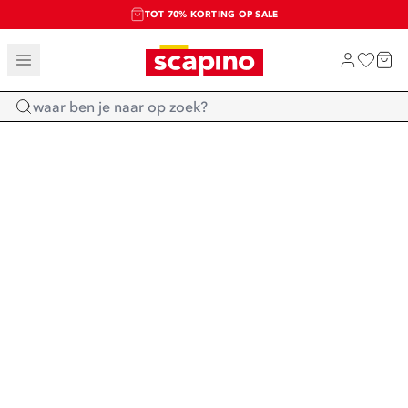
TOT 70% KORTING OP SALE
SALE: LAATSTE KANS!
SHOP NIEUW
Home