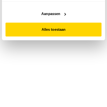
accepteert. Dit doe je door op "Alles toestaan" te klikken.
Liever geen cookies? Hou er dan rekening mee dat de
website niet optimaal functioneert.
Aanpassen
Alles toestaan