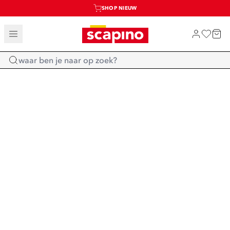
SHOP NIEUW
TOT 70% KORTING OP SALE
SALE: LAATSTE KANS!
Home