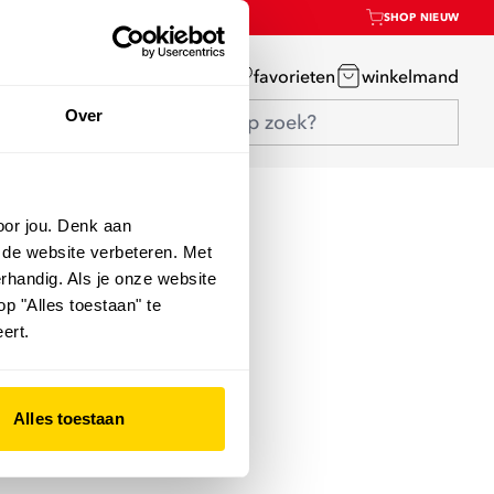
SHOP NIEUW
mijn account
favorieten
winkelmand
Over
oor jou. Denk aan
 de website verbeteren. Met
rhandig. Als je onze website
op "Alles toestaan" te
ert.
Alles toestaan