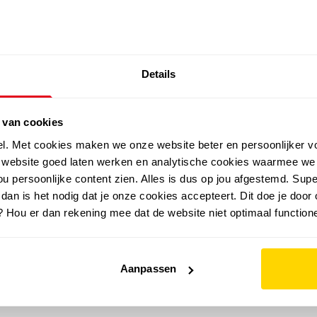
SALE: LAATSTE KANS!
Details
outdoor
zomer
merken
folder
sale
 van cookies
el. Met cookies maken we onze website beter en persoonlijker v
e website goed laten werken en analytische cookies waarmee we
u persoonlijke content zien. Alles is dus op jou afgestemd. Supe
 dan is het nodig dat je onze cookies accepteert. Dit doe je door 
? Hou er dan rekening mee dat de website niet optimaal functione
Aanpassen