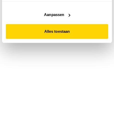
accepteert. Dit doe je door op "Alles toestaan" te klikken.
Liever geen cookies? Hou er dan rekening mee dat de
website niet optimaal functioneert.
Aanpassen
Alles toestaan