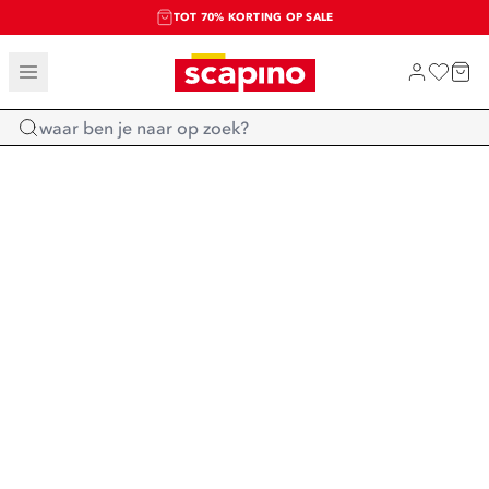
TOT 70% KORTING OP SALE
SALE: LAATSTE KANS!
SHOP NIEUW
Home