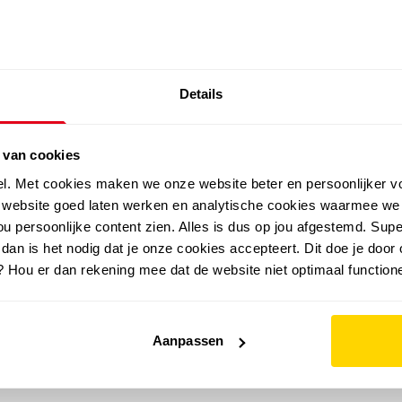
SALE: LAATSTE KANS!
Details
outdoor
zomer
merken
folder
sale
 van cookies
el. Met cookies maken we onze website beter en persoonlijker v
e website goed laten werken en analytische cookies waarmee we
u persoonlijke content zien. Alles is dus op jou afgestemd. Supe
 dan is het nodig dat je onze cookies accepteert. Dit doe je door 
? Hou er dan rekening mee dat de website niet optimaal functione
Aanpassen