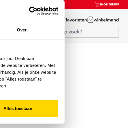
SHOP NIEUW
mijn account
favorieten
winkelmand
Over
oor jou. Denk aan
 de website verbeteren. Met
rhandig. Als je onze website
op "Alles toestaan" te
ert.
Alles toestaan