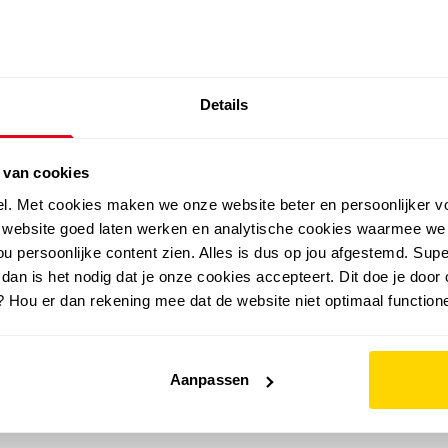
SALE: LAATSTE KANS!
Details
outdoor
zomer
merken
folder
sale
 van cookies
el. Met cookies maken we onze website beter en persoonlijker v
e website goed laten werken en analytische cookies waarmee we
u persoonlijke content zien. Alles is dus op jou afgestemd. Supe
 dan is het nodig dat je onze cookies accepteert. Dit doe je door 
? Hou er dan rekening mee dat de website niet optimaal functione
Aanpassen