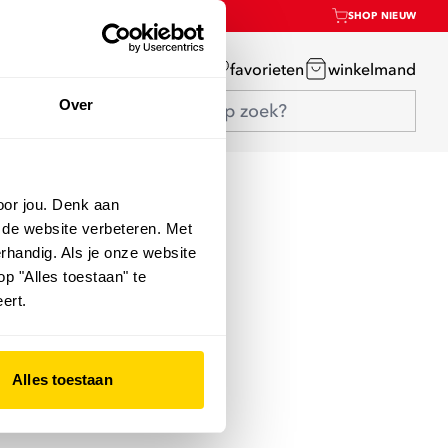
SHOP NIEUW
mijn account
favorieten
winkelmand
Over
oor jou. Denk aan
 de website verbeteren. Met
rhandig. Als je onze website
op "Alles toestaan" te
ert.
Alles toestaan