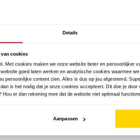
SALE: LAATSTE KANS!
Details
outdoor
zomer
merken
folder
sale
 van cookies
el. Met cookies maken we onze website beter en persoonlijker v
e website goed laten werken en analytische cookies waarmee we
u persoonlijke content zien. Alles is dus op jou afgestemd. Supe
 dan is het nodig dat je onze cookies accepteert. Dit doe je door 
? Hou er dan rekening mee dat de website niet optimaal functione
Aanpassen