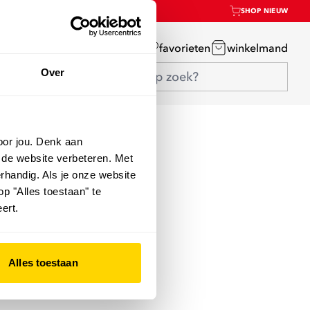
SHOP NIEUW
mijn account
favorieten
winkelmand
Over
oor jou. Denk aan
 de website verbeteren. Met
rhandig. Als je onze website
op "Alles toestaan" te
ert.
Alles toestaan