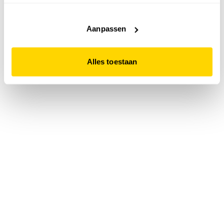
accepteert. Dit doe je door op "Alles toestaan" te klikken.
Liever geen cookies? Hou er dan rekening mee dat de
website niet optimaal functioneert.
Aanpassen
Alles toestaan