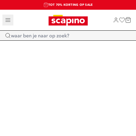
TOT 70% KORTING OP SALE
SALE: LAATSTE KANS!
SHOP NIEUW
Home