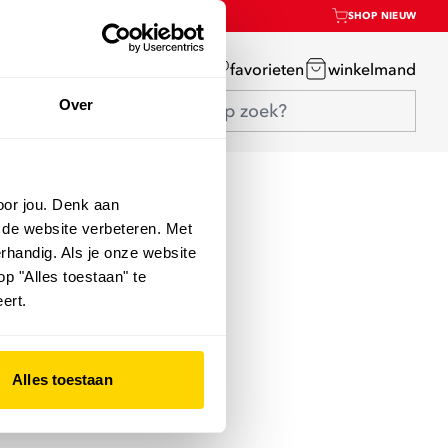
SHOP NIEUW
mijn account
favorieten
winkelmand
Over
oor jou. Denk aan
 de website verbeteren. Met
rhandig. Als je onze website
op "Alles toestaan" te
ert.
Alles toestaan