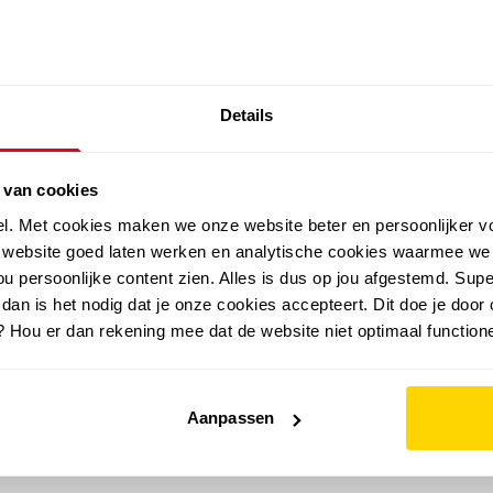
SALE: LAATSTE KANS!
Details
outdoor
zomer
merken
folder
sale
 van cookies
el. Met cookies maken we onze website beter en persoonlijker v
e website goed laten werken en analytische cookies waarmee we
u persoonlijke content zien. Alles is dus op jou afgestemd. Supe
 dan is het nodig dat je onze cookies accepteert. Dit doe je door 
? Hou er dan rekening mee dat de website niet optimaal functione
Aanpassen