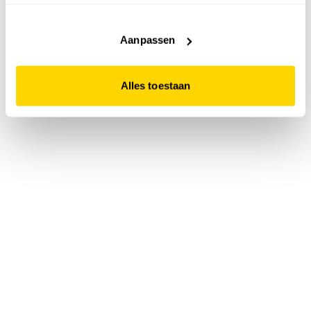
accepteert. Dit doe je door op "Alles toestaan" te klikken.
Liever geen cookies? Hou er dan rekening mee dat de
website niet optimaal functioneert.
Aanpassen
Alles toestaan