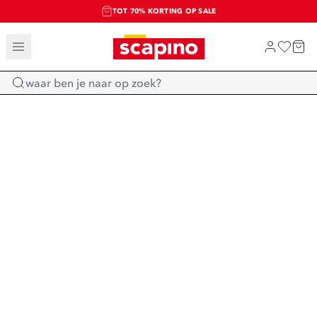
TOT 70% KORTING OP SALE
SALE: LAATSTE KANS!
SHOP NIEUW
Home