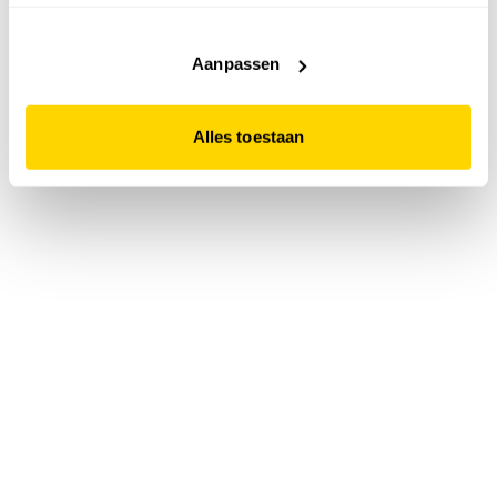
accepteert. Dit doe je door op "Alles toestaan" te klikken.
Liever geen cookies? Hou er dan rekening mee dat de
website niet optimaal functioneert.
Aanpassen
Alles toestaan