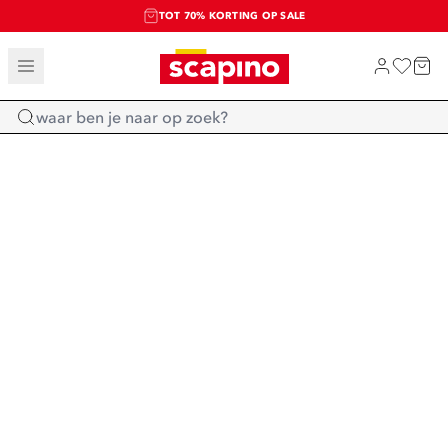
TOT 70% KORTING OP SALE
SALE: LAATSTE KANS!
SHOP NIEUW
Home