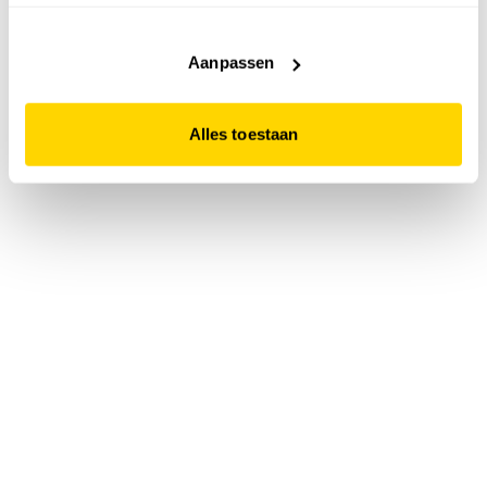
accepteert. Dit doe je door op "Alles toestaan" te klikken.
Liever geen cookies? Hou er dan rekening mee dat de
website niet optimaal functioneert.
Aanpassen
Alles toestaan