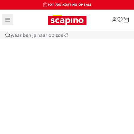
TOT 70% KORTING OP SALE
SALE: LAATSTE KANS!
SHOP NIEUW
Home