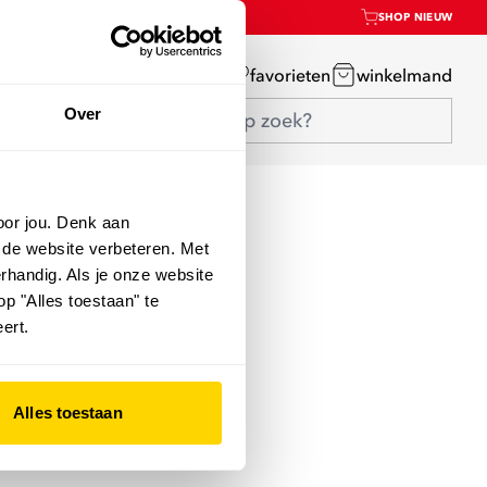
SHOP NIEUW
mijn account
favorieten
winkelmand
Over
oor jou. Denk aan
 de website verbeteren. Met
rhandig. Als je onze website
op "Alles toestaan" te
ert.
Alles toestaan