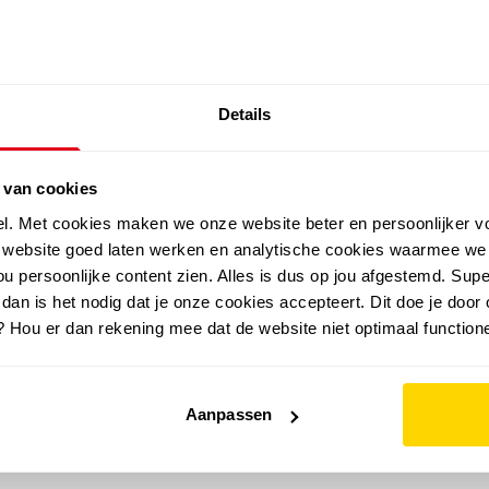
SALE: LAATSTE KANS!
Details
outdoor
zomer
merken
folder
sale
 van cookies
el. Met cookies maken we onze website beter en persoonlijker v
e website goed laten werken en analytische cookies waarmee we
u persoonlijke content zien. Alles is dus op jou afgestemd. Supe
 dan is het nodig dat je onze cookies accepteert. Dit doe je door 
? Hou er dan rekening mee dat de website niet optimaal functione
Aanpassen