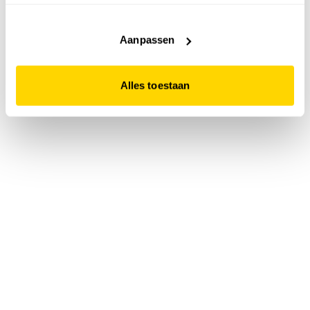
accepteert. Dit doe je door op "Alles toestaan" te klikken.
Liever geen cookies? Hou er dan rekening mee dat de
website niet optimaal functioneert.
Aanpassen
Alles toestaan