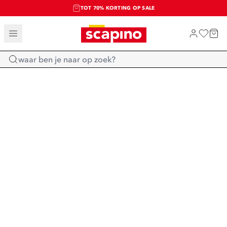
TOT 70% KORTING OP SALE
SALE: LAATSTE KANS!
SHOP NIEUW
Home