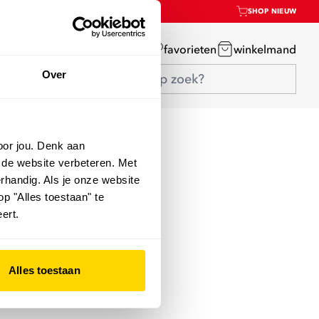
SHOP NIEUW
mijn account
favorieten
winkelmand
Over
oor jou. Denk aan
 de website verbeteren. Met
rhandig. Als je onze website
op "Alles toestaan" te
ert.
Alles toestaan