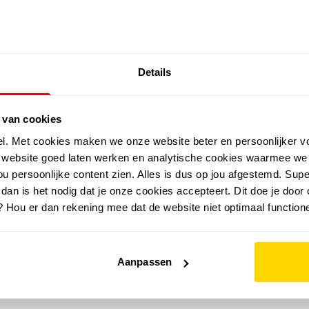
SALE: LAATSTE KANS!
Details
outdoor
zomer
merken
folder
sale
 van cookies
el. Met cookies maken we onze website beter en persoonlijker v
e website goed laten werken en analytische cookies waarmee we
u persoonlijke content zien. Alles is dus op jou afgestemd. Supe
 dan is het nodig dat je onze cookies accepteert. Dit doe je door 
? Hou er dan rekening mee dat de website niet optimaal functione
Aanpassen