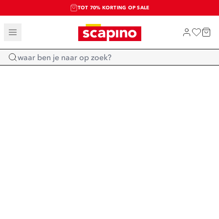
TOT 70% KORTING OP SALE
SALE: LAATSTE KANS!
SHOP NIEUW
Home