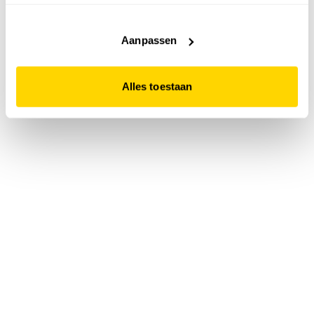
accepteert. Dit doe je door op "Alles toestaan" te klikken.
Liever geen cookies? Hou er dan rekening mee dat de
website niet optimaal functioneert.
Aanpassen
Alles toestaan