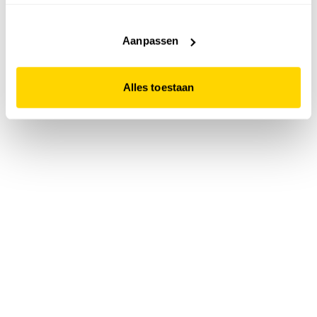
accepteert. Dit doe je door op "Alles toestaan" te klikken.
Liever geen cookies? Hou er dan rekening mee dat de
website niet optimaal functioneert.
Aanpassen
Alles toestaan