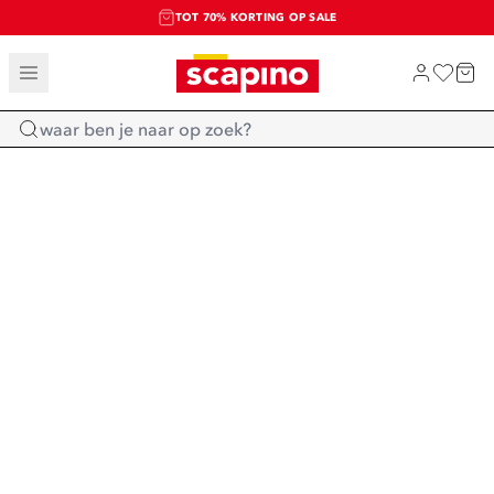
TOT 70% KORTING OP SALE
SALE: LAATSTE KANS!
SHOP NIEUW
Home