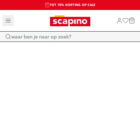
TOT 70% KORTING OP SALE
SALE: LAATSTE KANS!
SHOP NIEUW
Home