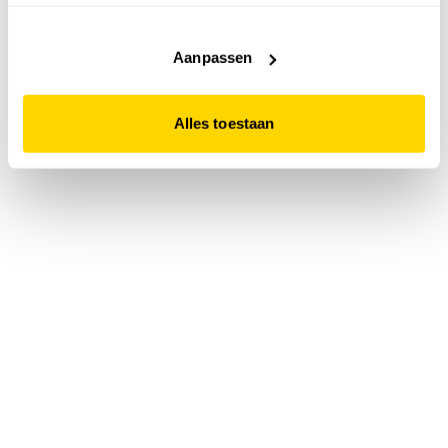
accepteert. Dit doe je door op "Alles toestaan" te klikken.
Liever geen cookies? Hou er dan rekening mee dat de
website niet optimaal functioneert.
Aanpassen
Alles toestaan