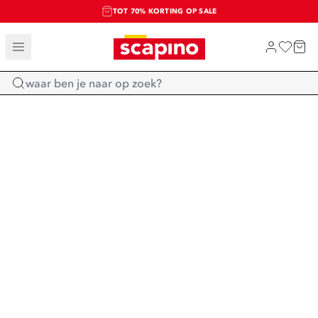
TOT 70% KORTING OP SALE
SALE: LAATSTE KANS!
SHOP NIEUW
Home