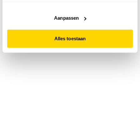
accepteert. Dit doe je door op "Alles toestaan" te klikken.
Liever geen cookies? Hou er dan rekening mee dat de
website niet optimaal functioneert.
Aanpassen
Alles toestaan