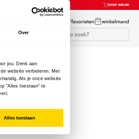
SHOP NIEUW
mijn account
favorieten
winkelmand
Over
oor jou. Denk aan
 de website verbeteren. Met
rhandig. Als je onze website
op "Alles toestaan" te
ert.
Alles toestaan