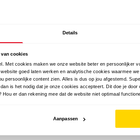
SALE: LAATSTE KANS!
Details
outdoor
zomer
merken
folder
sale
 van cookies
el. Met cookies maken we onze website beter en persoonlijker v
e website goed laten werken en analytische cookies waarmee we
u persoonlijke content zien. Alles is dus op jou afgestemd. Supe
 dan is het nodig dat je onze cookies accepteert. Dit doe je door 
? Hou er dan rekening mee dat de website niet optimaal functione
Aanpassen