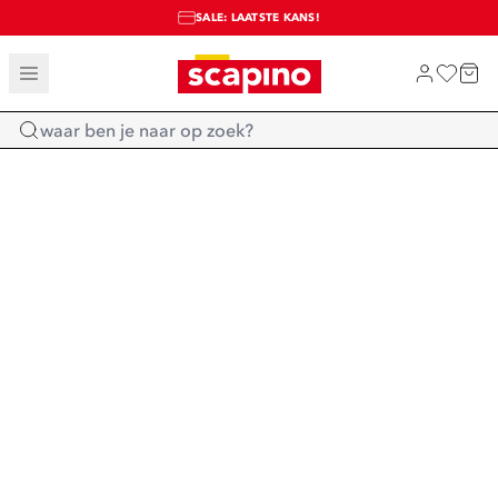
SALE: LAATSTE KANS!
TOT 70% KORTING OP SALE
SHOP NIEUW
Home