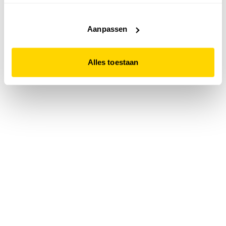
accepteert. Dit doe je door op "Alles toestaan" te klikken.
Liever geen cookies? Hou er dan rekening mee dat de
website niet optimaal functioneert.
Aanpassen
Alles toestaan