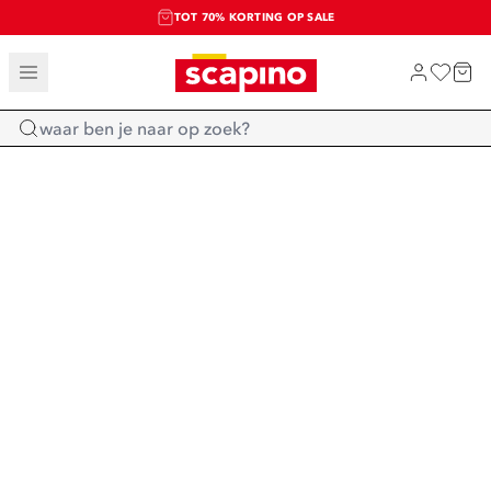
TOT 70% KORTING OP SALE
SALE: LAATSTE KANS!
SHOP NIEUW
Home