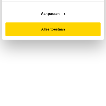
accepteert. Dit doe je door op "Alles toestaan" te klikken.
Liever geen cookies? Hou er dan rekening mee dat de
website niet optimaal functioneert.
Aanpassen
Alles toestaan