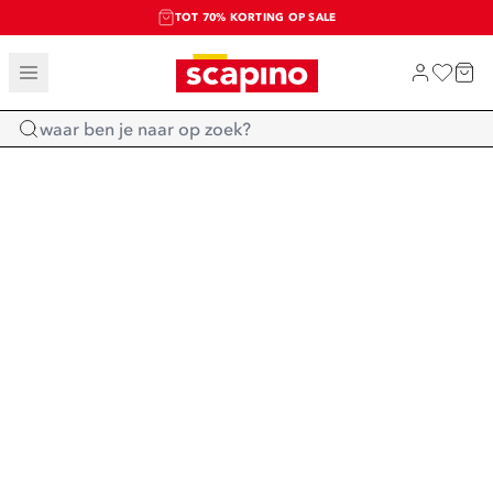
TOT 70% KORTING OP SALE
SALE: LAATSTE KANS!
SHOP NIEUW
Home