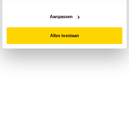
accepteert. Dit doe je door op "Alles toestaan" te klikken.
Liever geen cookies? Hou er dan rekening mee dat de
website niet optimaal functioneert.
Aanpassen
Alles toestaan