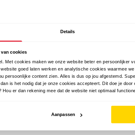
SALE: LAATSTE KANS!
Details
outdoor
zomer
merken
folder
sale
 van cookies
el. Met cookies maken we onze website beter en persoonlijker v
e website goed laten werken en analytische cookies waarmee we
u persoonlijke content zien. Alles is dus op jou afgestemd. Supe
 dan is het nodig dat je onze cookies accepteert. Dit doe je door 
? Hou er dan rekening mee dat de website niet optimaal functione
Aanpassen