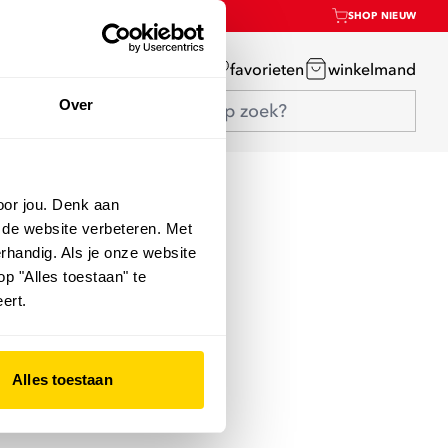
SHOP NIEUW
mijn account
favorieten
winkelmand
Over
oor jou. Denk aan
 de website verbeteren. Met
rhandig. Als je onze website
op "Alles toestaan" te
ert.
Alles toestaan