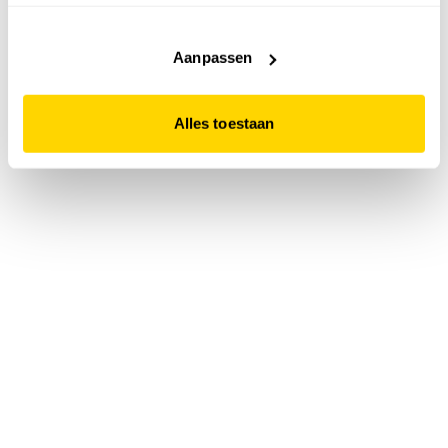
accepteert. Dit doe je door op "Alles toestaan" te klikken.
Liever geen cookies? Hou er dan rekening mee dat de
website niet optimaal functioneert.
Aanpassen
Alles toestaan