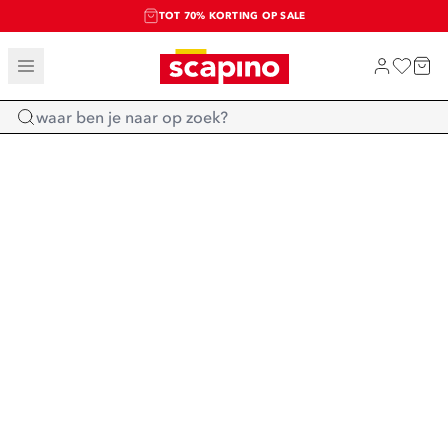
TOT 70% KORTING OP SALE
SALE: LAATSTE KANS!
SHOP NIEUW
Home