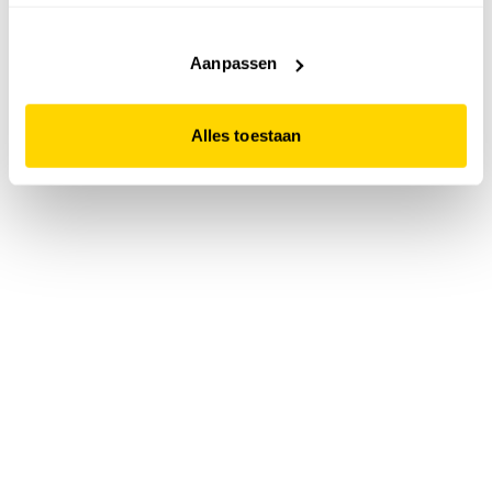
accepteert. Dit doe je door op "Alles toestaan" te klikken.
Liever geen cookies? Hou er dan rekening mee dat de
website niet optimaal functioneert.
Aanpassen
Alles toestaan