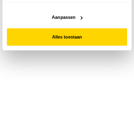
accepteert. Dit doe je door op "Alles toestaan" te klikken.
Liever geen cookies? Hou er dan rekening mee dat de
website niet optimaal functioneert.
Aanpassen
Alles toestaan