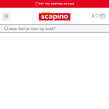
TOT 70% KORTING OP SALE
SALE: LAATSTE KANS!
SHOP NIEUW
Home