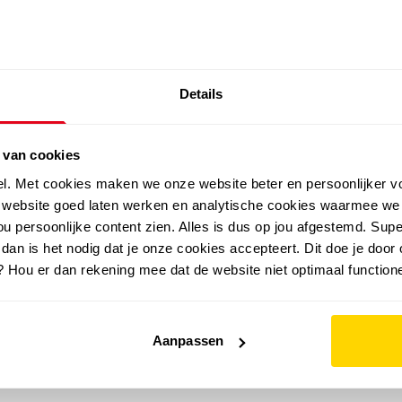
SALE: LAATSTE KANS!
Details
outdoor
zomer
merken
folder
sale
 van cookies
el. Met cookies maken we onze website beter en persoonlijker v
e website goed laten werken en analytische cookies waarmee we
u persoonlijke content zien. Alles is dus op jou afgestemd. Supe
 dan is het nodig dat je onze cookies accepteert. Dit doe je door 
? Hou er dan rekening mee dat de website niet optimaal functione
Aanpassen