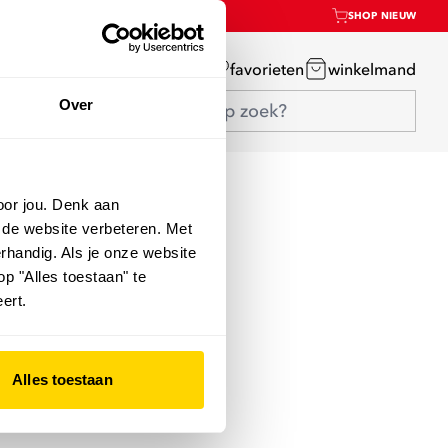
SHOP NIEUW
mijn account
favorieten
winkelmand
Over
oor jou. Denk aan
 de website verbeteren. Met
rhandig. Als je onze website
op "Alles toestaan" te
ert.
Alles toestaan