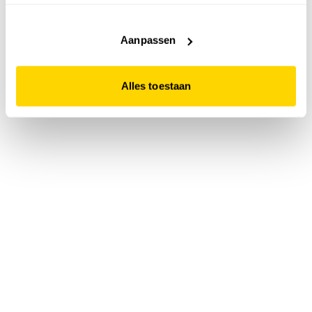
accepteert. Dit doe je door op "Alles toestaan" te klikken.
Liever geen cookies? Hou er dan rekening mee dat de
website niet optimaal functioneert.
Aanpassen
Alles toestaan