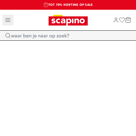
TOT 70% KORTING OP SALE
SALE: LAATSTE KANS!
SHOP NIEUW
Home