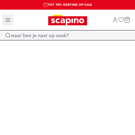
TOT 70% KORTING OP SALE
SALE: LAATSTE KANS!
SHOP NIEUW
Home