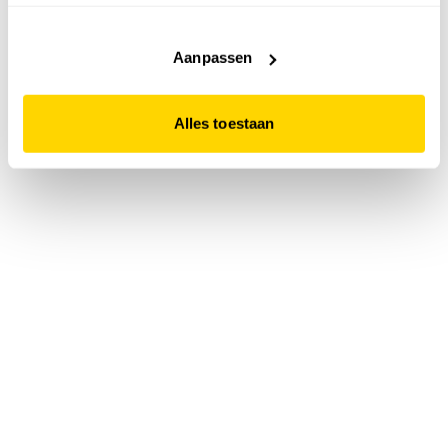
accepteert. Dit doe je door op "Alles toestaan" te klikken.
Liever geen cookies? Hou er dan rekening mee dat de
website niet optimaal functioneert.
Aanpassen
Alles toestaan