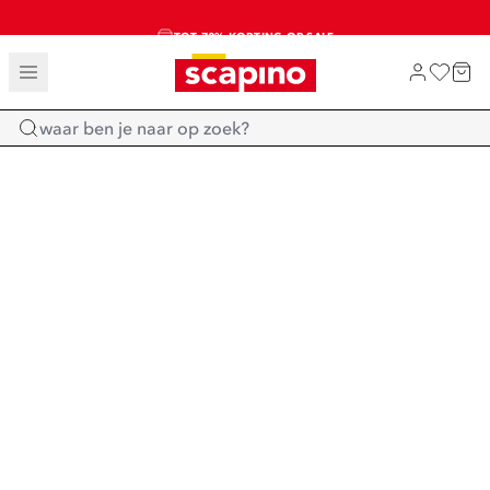
TOT 70% KORTING OP SALE
SALE: LAATSTE KANS!
SHOP NIEUW
Home