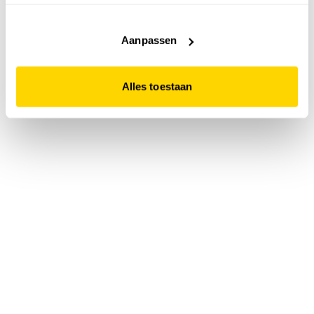
accepteert. Dit doe je door op "Alles toestaan" te klikken.
Liever geen cookies? Hou er dan rekening mee dat de
website niet optimaal functioneert.
Aanpassen
Alles toestaan