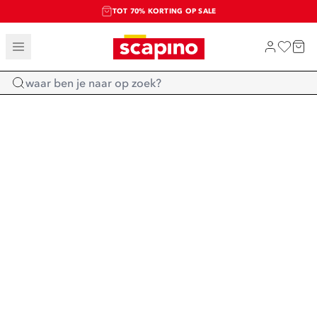
TOT 70% KORTING OP SALE
SALE: LAATSTE KANS!
SHOP NIEUW
Home