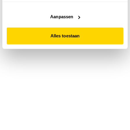
accepteert. Dit doe je door op "Alles toestaan" te klikken.
Liever geen cookies? Hou er dan rekening mee dat de
website niet optimaal functioneert.
Aanpassen
Alles toestaan