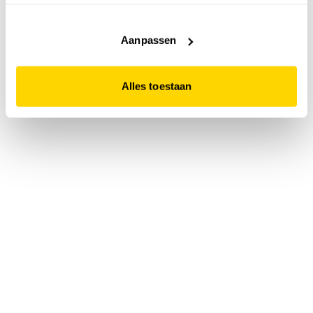
accepteert. Dit doe je door op "Alles toestaan" te klikken.
Liever geen cookies? Hou er dan rekening mee dat de
website niet optimaal functioneert.
Aanpassen
Alles toestaan