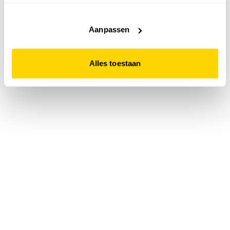
accepteert. Dit doe je door op "Alles toestaan" te klikken.
Liever geen cookies? Hou er dan rekening mee dat de
website niet optimaal functioneert.
Aanpassen
Alles toestaan