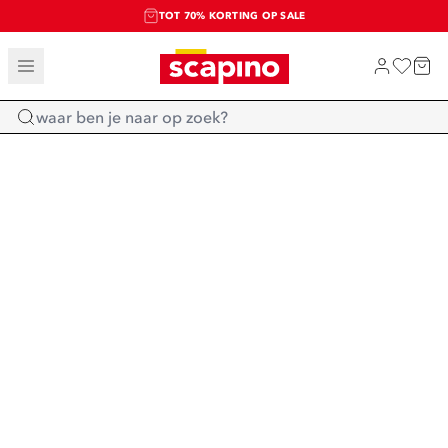
TOT 70% KORTING OP SALE
SALE: LAATSTE KANS!
SHOP NIEUW
Home