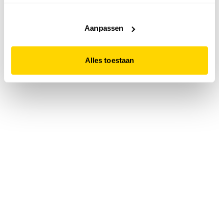
accepteert. Dit doe je door op "Alles toestaan" te klikken.
Liever geen cookies? Hou er dan rekening mee dat de
website niet optimaal functioneert.
Aanpassen
Alles toestaan