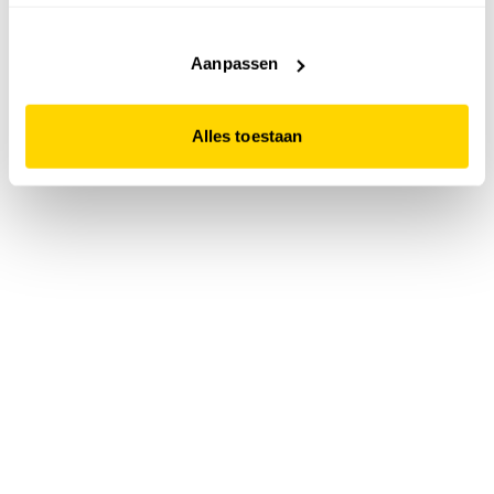
accepteert. Dit doe je door op "Alles toestaan" te klikken.
Liever geen cookies? Hou er dan rekening mee dat de
website niet optimaal functioneert.
Aanpassen
Alles toestaan