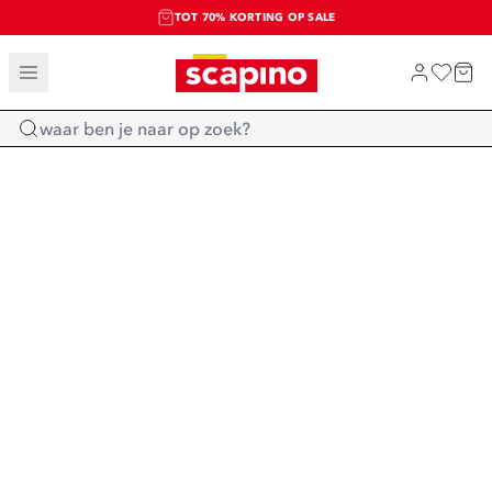
TOT 70% KORTING OP SALE
SALE: LAATSTE KANS!
SHOP NIEUW
Home