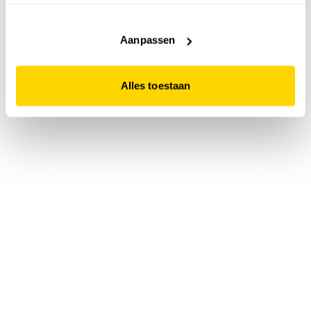
accepteert. Dit doe je door op "Alles toestaan" te klikken.
Liever geen cookies? Hou er dan rekening mee dat de
website niet optimaal functioneert.
Aanpassen
Alles toestaan