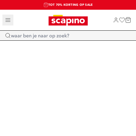
TOT 70% KORTING OP SALE
SALE: LAATSTE KANS!
SHOP NIEUW
Home