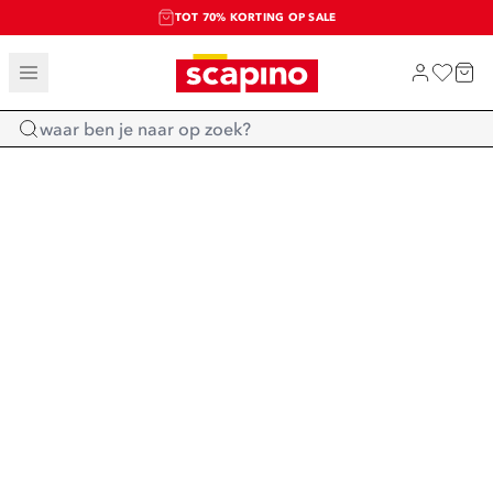
TOT 70% KORTING OP SALE
SALE: LAATSTE KANS!
SHOP NIEUW
Home