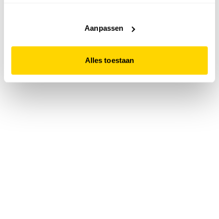
accepteert. Dit doe je door op "Alles toestaan" te klikken.
Liever geen cookies? Hou er dan rekening mee dat de
website niet optimaal functioneert.
Aanpassen
Alles toestaan