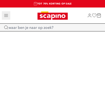
TOT 70% KORTING OP SALE
SALE: LAATSTE KANS!
SHOP NIEUW
Home