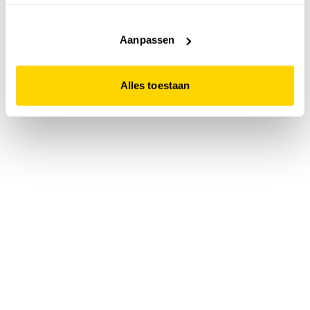
accepteert. Dit doe je door op "Alles toestaan" te klikken.
Liever geen cookies? Hou er dan rekening mee dat de
website niet optimaal functioneert.
Aanpassen
Alles toestaan