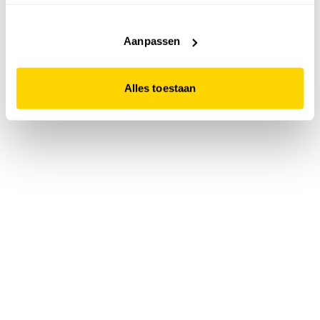
accepteert. Dit doe je door op "Alles toestaan" te klikken.
Liever geen cookies? Hou er dan rekening mee dat de
website niet optimaal functioneert.
Aanpassen
Alles toestaan