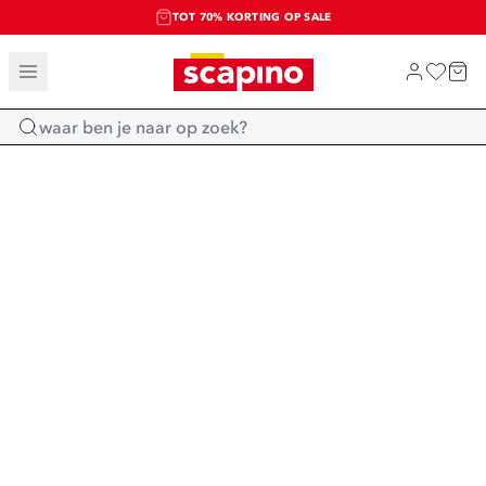
TOT 70% KORTING OP SALE
SALE: LAATSTE KANS!
SHOP NIEUW
Home