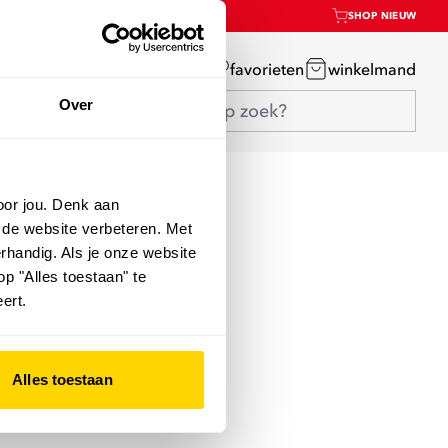
SHOP NIEUW
mijn account
favorieten
winkelmand
Over
oor jou. Denk aan
 de website verbeteren. Met
rhandig. Als je onze website
op "Alles toestaan" te
ert.
Alles toestaan