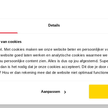
SALE: LAATSTE KANS!
Details
outdoor
zomer
merken
folder
sale
 van cookies
el. Met cookies maken we onze website beter en persoonlijker v
e website goed laten werken en analytische cookies waarmee we
u persoonlijke content zien. Alles is dus op jou afgestemd. Supe
 dan is het nodig dat je onze cookies accepteert. Dit doe je door 
? Hou er dan rekening mee dat de website niet optimaal functione
Aanpassen