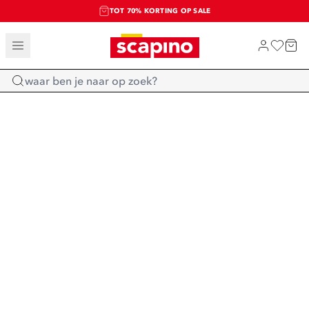
TOT 70% KORTING OP SALE
SALE: LAATSTE KANS!
SHOP NIEUW
Home