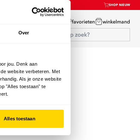
SHOP NIEUW
mijn account
favorieten
winkelmand
Over
oor jou. Denk aan
 de website verbeteren. Met
rhandig. Als je onze website
op "Alles toestaan" te
ert.
Alles toestaan