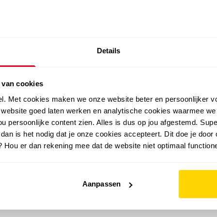
SALE: LAATSTE KANS!
Details
outdoor
zomer
merken
folder
sale
 van cookies
el. Met cookies maken we onze website beter en persoonlijker v
e website goed laten werken en analytische cookies waarmee we
u persoonlijke content zien. Alles is dus op jou afgestemd. Supe
 dan is het nodig dat je onze cookies accepteert. Dit doe je door 
? Hou er dan rekening mee dat de website niet optimaal functione
Aanpassen