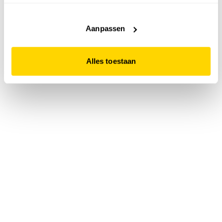
accepteert. Dit doe je door op "Alles toestaan" te klikken.
Liever geen cookies? Hou er dan rekening mee dat de
website niet optimaal functioneert.
Aanpassen
Alles toestaan