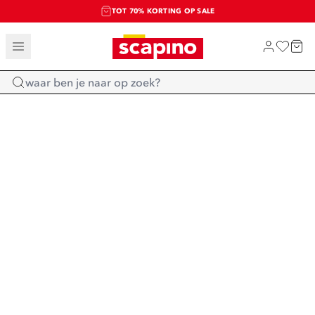
TOT 70% KORTING OP SALE
SALE: LAATSTE KANS!
SHOP NIEUW
Home