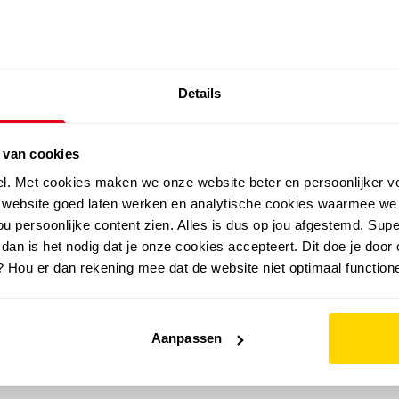
SALE: LAATSTE KANS!
Details
outdoor
zomer
merken
folder
sale
 van cookies
el. Met cookies maken we onze website beter en persoonlijker v
e website goed laten werken en analytische cookies waarmee we
u persoonlijke content zien. Alles is dus op jou afgestemd. Supe
 dan is het nodig dat je onze cookies accepteert. Dit doe je door 
? Hou er dan rekening mee dat de website niet optimaal functione
Aanpassen