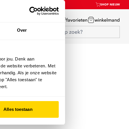
SHOP NIEUW
mijn account
favorieten
winkelmand
Over
oor jou. Denk aan
 de website verbeteren. Met
rhandig. Als je onze website
op "Alles toestaan" te
ert.
Alles toestaan