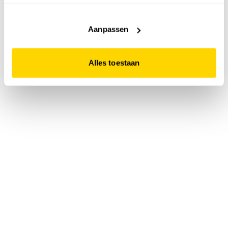
accepteert. Dit doe je door op "Alles toestaan" te klikken.
Liever geen cookies? Hou er dan rekening mee dat de
website niet optimaal functioneert.
Aanpassen
Alles toestaan