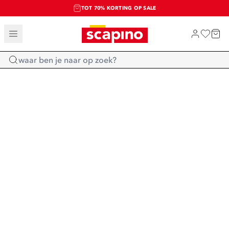
TOT 70% KORTING OP SALE
SALE: LAATSTE KANS!
SHOP NIEUW
Home