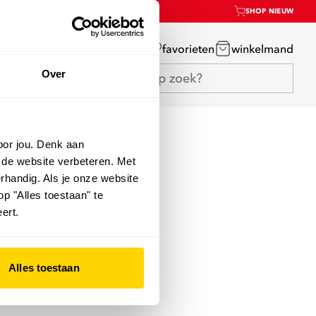
SHOP NIEUW
mijn account
favorieten
winkelmand
Over
oor jou. Denk aan
 de website verbeteren. Met
rhandig. Als je onze website
op "Alles toestaan" te
ert.
Alles toestaan