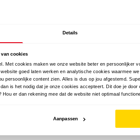
SALE: LAATSTE KANS!
Details
outdoor
zomer
merken
folder
sale
 van cookies
el. Met cookies maken we onze website beter en persoonlijker v
e website goed laten werken en analytische cookies waarmee we
u persoonlijke content zien. Alles is dus op jou afgestemd. Supe
 dan is het nodig dat je onze cookies accepteert. Dit doe je door 
? Hou er dan rekening mee dat de website niet optimaal functione
Aanpassen