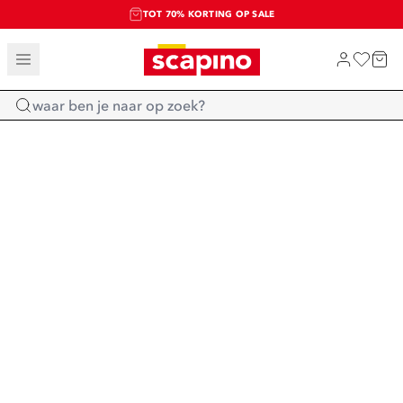
TOT 70% KORTING OP SALE
SALE: LAATSTE KANS!
SHOP NIEUW
Home