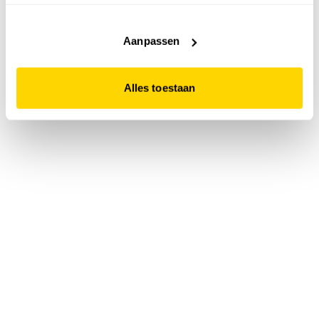
accepteert. Dit doe je door op "Alles toestaan" te klikken.
Liever geen cookies? Hou er dan rekening mee dat de
website niet optimaal functioneert.
Aanpassen
Alles toestaan