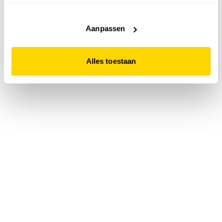
accepteert. Dit doe je door op "Alles toestaan" te klikken.
Liever geen cookies? Hou er dan rekening mee dat de
website niet optimaal functioneert.
Aanpassen
Alles toestaan