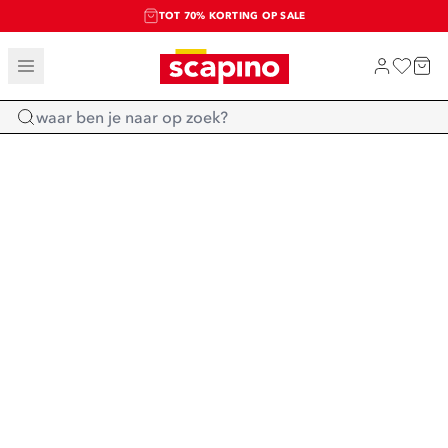
TOT 70% KORTING OP SALE
SALE: LAATSTE KANS!
SHOP NIEUW
Home