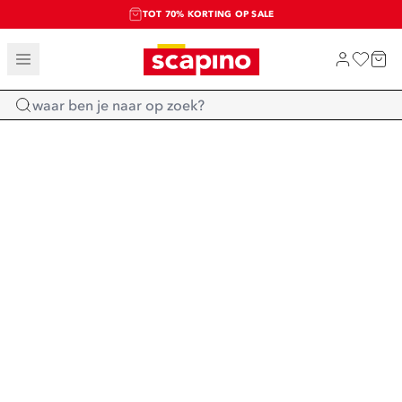
TOT 70% KORTING OP SALE
SALE: LAATSTE KANS!
SHOP NIEUW
Home