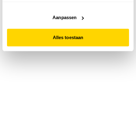
accepteert. Dit doe je door op "Alles toestaan" te klikken.
Liever geen cookies? Hou er dan rekening mee dat de
website niet optimaal functioneert.
Aanpassen
Alles toestaan